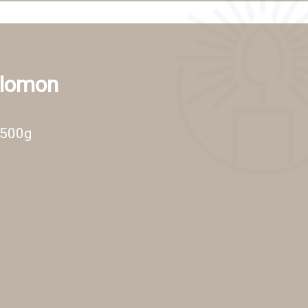
alomon
 500g