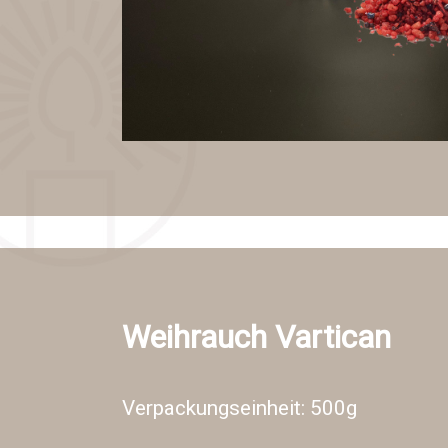
Weihrauch Vartican
Verpackungseinheit: 500g